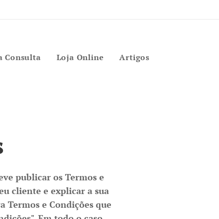
 Consulta
Loja Online
Artigos
s
eve publicar os Termos e
u cliente e explicar a sua
ra Termos e Condições que
dições". Em todo o caso,