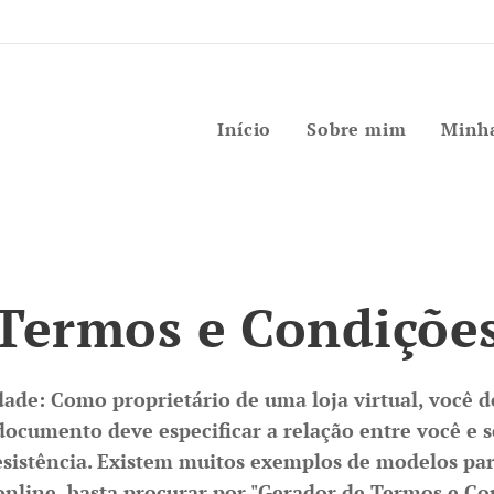
Início
Sobre mim
Minha
Termos e Condiçõe
dade: Como proprietário de uma loja virtual, você d
documento deve especificar a relação entre você e se
desistência. Existem muitos exemplos de modelos pa
nline, basta procurar por "Gerador de Termos e Con